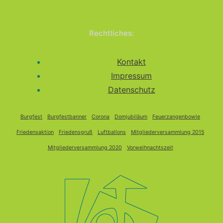
Rechtliches:
Kontakt
Impressum
Datenschutz
Burgfest
Burgfestbanner
Corona
Domjubiläum
Feuerzangenbowle
Friedensaktion
Friedensgruß
Luftballons
Mitgliederversammlung 2015
Mitgliederversammlung 2020
Vorweihnachtszeit