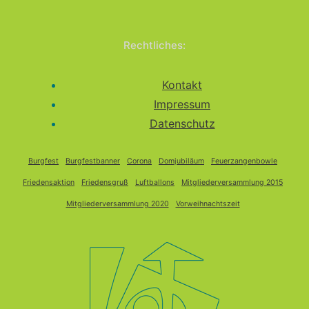
Rechtliches:
Kontakt
Impressum
Datenschutz
Burgfest
Burgfestbanner
Corona
Domjubiläum
Feuerzangenbowle
Friedensaktion
Friedensgruß
Luftballons
Mitgliederversammlung 2015
Mitgliederversammlung 2020
Vorweihnachtszeit