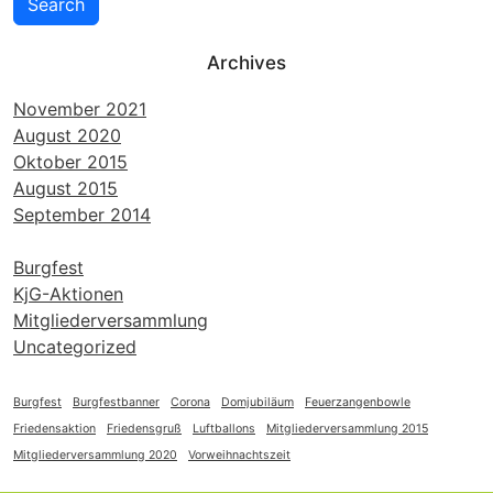
Search
Archives
November 2021
August 2020
Oktober 2015
August 2015
September 2014
Burgfest
KjG-Aktionen
Mitgliederversammlung
Uncategorized
Burgfest
Burgfestbanner
Corona
Domjubiläum
Feuerzangenbowle
Friedensaktion
Friedensgruß
Luftballons
Mitgliederversammlung 2015
Mitgliederversammlung 2020
Vorweihnachtszeit