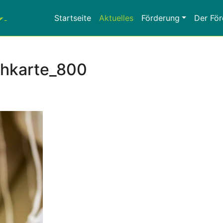
Startseite
Aktuelles
Förderung
Der För
chkarte_800