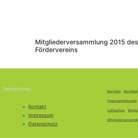
Mitgliederversammlung 2015 des
Fördervereins
Rechtliches:
Burgfest
Burgfest
Feuerzangenbowle
Kontakt
Luftballons
Mitgl
Impressum
Mitgliederversamm
Datenschutz