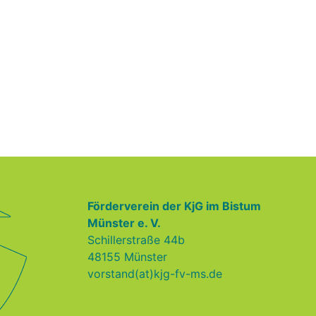
Förderverein der KjG im Bistum
Münster e. V.
Schillerstraße 44b
48155 Münster
vorstand(at)kjg-fv-ms.de